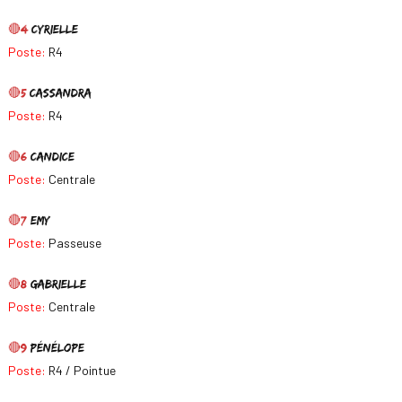
🔴4
Cyrielle
Poste:
R4
🔴5
Cassandra
Poste:
R4
🔴6
Candice
Poste:
Centrale
🔴7
Emy
Poste:
Passeuse
🔴8
Gabrielle
Poste:
Centrale
🔴9
Pénélope
Poste:
R4 / Pointue