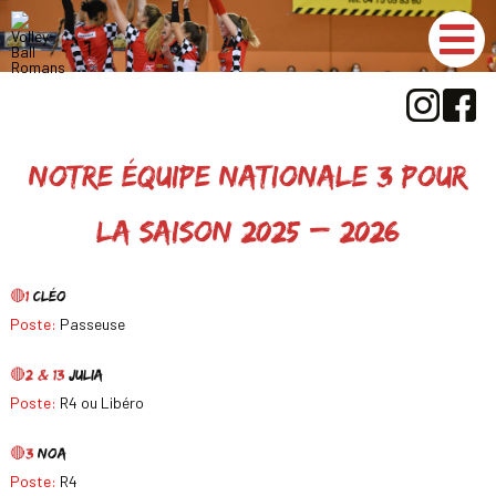
Aller
au
contenu
Notre équipe Nationale 3 pour
la saison 2025 – 2026
🔴1
Cléo
Poste:
Passeuse
🔴2 & 13
Julia
Poste:
R4 ou Libéro
🔴3
Noa
Poste:
R4