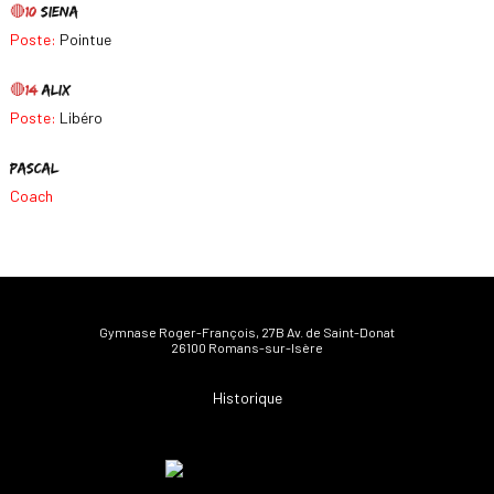
🔴10
Siena
Poste:
Pointue
🔴14
Alix
Poste:
Libéro
Pascal
Coach
Gymnase Roger-François, 27B Av. de Saint-Donat
26100 Romans-sur-Isère
Historique