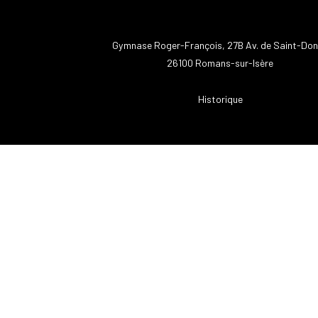
Gymnase Roger-François, 27B Av. de Saint-Do
26100 Romans-sur-Isère
Historique