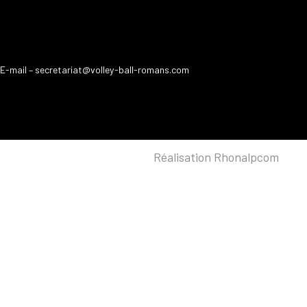
E-mail
– secretariat@volley-ball-romans.com
Réalisation Rhonalpcom