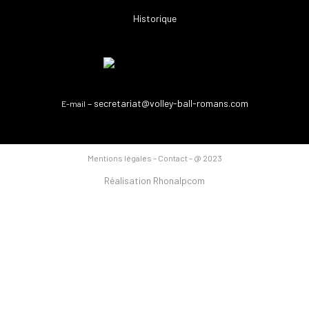
Historique
– secretariat@volley-ball-romans.com
E-mail
Mentions légales
– Contact – @ 2023
Réalisation Rhonalpcom