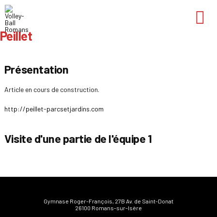
Aller
au
contenu
Peillet
Présentation
Article en cours de construction.
http://peillet-parcsetjardins.com
Visite d'une partie de l'équipe 1
Gymnase Roger-François, 27B Av. de Saint-Donat
26100 Romans-sur-Isère